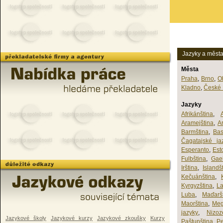
Jazyky a měst
Města
Praha
,
Brno
,
O
Kladno
,
České 
Jazyky
Afrikánština
,
Aramejština
,
A
Barmština
,
Bas
Čagatajské ja
Esperanto
,
Est
Fulbština
,
Gael
Irština
,
Islandš
Kečuánština
,
Kyrgyzština
,
La
Luba
,
Maďarš
Maorština
,
Meg
jazyky
,
Nizoz
Jazykové školy
Jazykové kurzy
Jazykové zkoušky
Kurzy
Paštunština
,
Pe