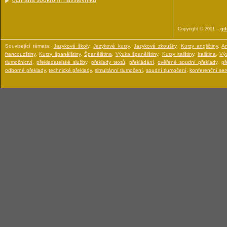
ochrana soukromí návštěvníku
Copyright © 2001 –
gdi
Související témata:
Jazykové školy
,
Jazykové kurzy
,
Jazykové zkoušky
,
Kurzy angličtiny
,
An
francouzštiny
,
Kurzy španělštiny
,
Španělština
,
Výuka španělštiny
,
Kurzy italštiny
,
Italština
,
Výu
tlumočnictví
,
překladatelské služby
,
překlady textů
,
překládání
,
ověřené soudní překlady
,
př
odborné překlady
,
technické překlady
,
simultánní tlumočení
,
soudní tlumočení
,
konferenční serv