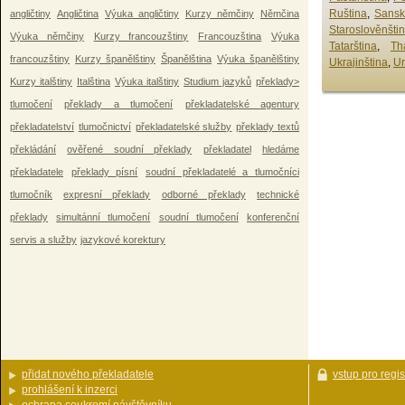
Ruština
,
Sansk
angličtiny
Angličtina
Výuka angličtiny
Kurzy němčiny
Němčina
Staroslověnšti
Výuka němčiny
Kurzy francouzštiny
Francouzština
Výuka
Tatarština
,
Th
francouzštiny
Kurzy španělštiny
Španělština
Výuka španělštiny
Ukrajinština
,
Ur
Kurzy italštiny
Italština
Výuka italštiny
Studium jazyků
překlady>
tlumočení
překlady a tlumočení
překladatelské agentury
překladatelství
tlumočnictví
překladatelské služby
překlady textů
překládání
ověřené soudní překlady
překladatel
hledáme
překladatele
překlady písní
soudní překladatelé a tlumočníci
tlumočník
expresní překlady
odborné překlady
technické
překlady
simultánní tlumočení
soudní tlumočení
konferenční
servis a služby
jazykové korektury
přidat nového překladatele
vstup pro regi
prohlášení k inzerci