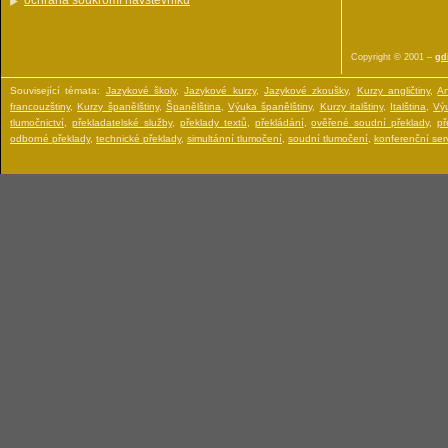
ochrana soukromí návštěvníku
Copyright © 2001 –
gdi
Související témata:
Jazykové školy
,
Jazykové kurzy
,
Jazykové zkoušky
,
Kurzy angličtiny
,
An
francouzštiny
,
Kurzy španělštiny
,
Španělština
,
Výuka španělštiny
,
Kurzy italštiny
,
Italština
,
Výu
tlumočnictví
,
překladatelské služby
,
překlady textů
,
překládání
,
ověřené soudní překlady
,
př
odborné překlady
,
technické překlady
,
simultánní tlumočení
,
soudní tlumočení
,
konferenční serv