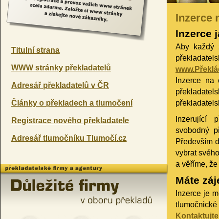
Inzerce 
Inzerce 
Aby každý 
Titulní strana
překladatels
WWW stránky překladatelů
www.Překlá
Inzerce na
Adresář překladatelů v ČR
překladatel
Články o překladech a tlumočení
překladatels
Inzerující 
Registrace nového překladatele
svobodný př
Adresář tlumočníku Tlumočí.cz
Především d
vybrat svého
a věříme, že 
Máte záj
Inzerce je m
tlumočnick
Kontaktujte