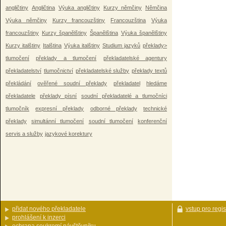
angličtiny
Angličtina
Výuka angličtiny
Kurzy němčiny
Němčina
Výuka němčiny
Kurzy francouzštiny
Francouzština
Výuka
francouzštiny
Kurzy španělštiny
Španělština
Výuka španělštiny
Kurzy italštiny
Italština
Výuka italštiny
Studium jazyků
překlady>
tlumočení
překlady a tlumočení
překladatelské agentury
překladatelství
tlumočnictví
překladatelské služby
překlady textů
překládání
ověřené soudní překlady
překladatel
hledáme
překladatele
překlady písní
soudní překladatelé a tlumočníci
tlumočník
expresní překlady
odborné překlady
technické
překlady
simultánní tlumočení
soudní tlumočení
konferenční
servis a služby
jazykové korektury
přidat nového překladatele
vstup pro regi
prohlášení k inzerci