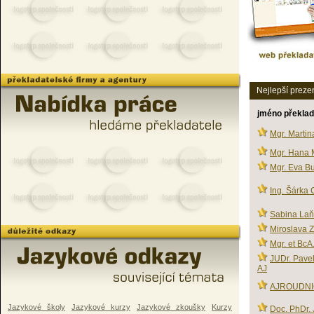
Nejlepší preze
jméno překlad
Mgr. Martin
Mgr. Hana 
Mgr. Eva B
Ing. Šárka
Sabina La
Miroslava 
Mgr. et BcA
JUDr. Pavel
AJ
AJROUDNICE
Jazykové školy
Jazykové kurzy
Jazykové zkoušky
Kurzy
Doc. PhDr. 