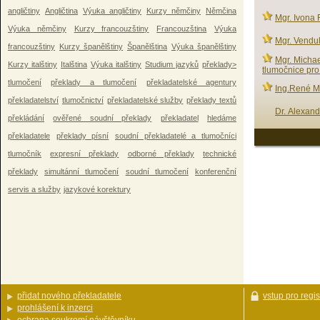
angličtiny
Angličtina
Výuka angličtiny
Kurzy němčiny
Němčina
Mgr. Ivona 
Výuka němčiny
Kurzy francouzštiny
Francouzština
Výuka
Mgr. Vendu
francouzštiny
Kurzy španělštiny
Španělština
Výuka španělštiny
Mgr. Michae
Kurzy italštiny
Italština
Výuka italštiny
Studium jazyků
překlady>
tlumočnice pro
tlumočení
překlady a tlumočení
překladatelské agentury
Ing.René M
překladatelství
tlumočnictví
překladatelské služby
překlady textů
Dr. Alexand
překládání
ověřené soudní překlady
překladatel
hledáme
překladatele
překlady písní
soudní překladatelé a tlumočníci
tlumočník
expresní překlady
odborné překlady
technické
překlady
simultánní tlumočení
soudní tlumočení
konferenční
servis a služby
jazykové korektury
přidat nového překladatele
vstup pro regi
prohlášení k inzerci