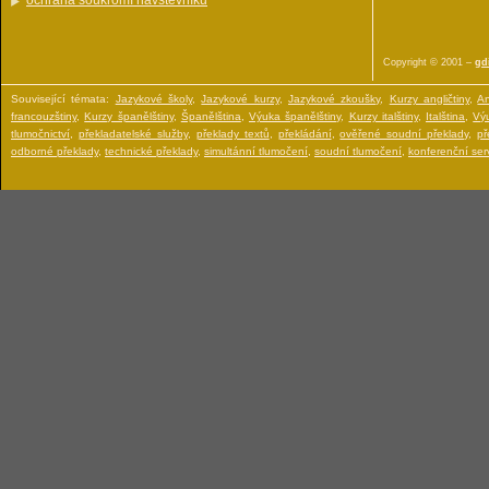
ochrana soukromí návštěvníku
Copyright © 2001 –
gdi
Související témata:
Jazykové školy
,
Jazykové kurzy
,
Jazykové zkoušky
,
Kurzy angličtiny
,
An
francouzštiny
,
Kurzy španělštiny
,
Španělština
,
Výuka španělštiny
,
Kurzy italštiny
,
Italština
,
Výu
tlumočnictví
,
překladatelské služby
,
překlady textů
,
překládání
,
ověřené soudní překlady
,
př
odborné překlady
,
technické překlady
,
simultánní tlumočení
,
soudní tlumočení
,
konferenční serv