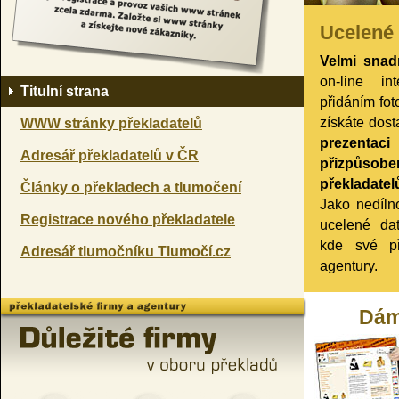
Ucelené 
Velmi sna
on-line in
Titulní strana
přidáním fot
získáte dost
WWW stránky překladatelů
prezent
Adresář překladatelů v ČR
přizpů
překladatel
Články o překladech a tlumočení
Jako nedíl
Registrace nového překladatele
ucelené da
kde své pře
Adresář tlumočníku Tlumočí.cz
agentury.
Dám