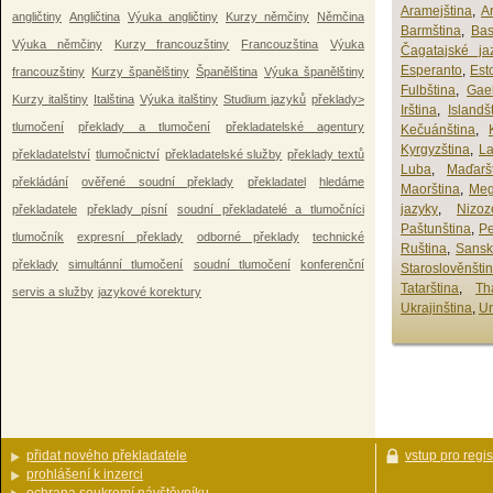
Aramejština
,
A
angličtiny
Angličtina
Výuka angličtiny
Kurzy němčiny
Němčina
Barmština
,
Bas
Výuka němčiny
Kurzy francouzštiny
Francouzština
Výuka
Čagatajské ja
Esperanto
,
Est
francouzštiny
Kurzy španělštiny
Španělština
Výuka španělštiny
Fulbština
,
Gael
Kurzy italštiny
Italština
Výuka italštiny
Studium jazyků
překlady>
Irština
,
Islandš
tlumočení
překlady a tlumočení
překladatelské agentury
Kečuánština
,
Kyrgyzština
,
La
překladatelství
tlumočnictví
překladatelské služby
překlady textů
Luba
,
Maďarš
překládání
ověřené soudní překlady
překladatel
hledáme
Maorština
,
Meg
jazyky
,
Nizoz
překladatele
překlady písní
soudní překladatelé a tlumočníci
Paštunština
,
Pe
tlumočník
expresní překlady
odborné překlady
technické
Ruština
,
Sansk
překlady
simultánní tlumočení
soudní tlumočení
konferenční
Staroslověnšti
Tatarština
,
Th
servis a služby
jazykové korektury
Ukrajinština
,
Ur
přidat nového překladatele
vstup pro regi
prohlášení k inzerci