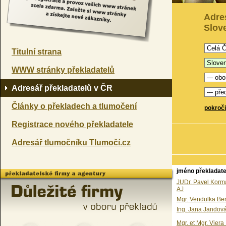
Adre
Slov
Titulní strana
WWW stránky překladatelů
Adresář překladatelů v ČR
Články o překladech a tlumočení
pokroči
Registrace nového překladatele
Adresář tlumočníku Tlumočí.cz
jméno překladate
JUDr. Pavel Korma
AJ
Mgr. Vendulka Be
Ing. Jana Jandov
Mgr. et Mgr. Vier