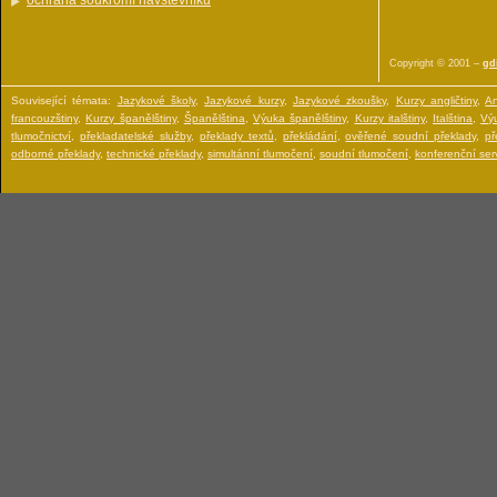
ochrana soukromí návštěvníku
Copyright © 2001 –
gdi
Související témata:
Jazykové školy
,
Jazykové kurzy
,
Jazykové zkoušky
,
Kurzy angličtiny
,
An
francouzštiny
,
Kurzy španělštiny
,
Španělština
,
Výuka španělštiny
,
Kurzy italštiny
,
Italština
,
Výu
tlumočnictví
,
překladatelské služby
,
překlady textů
,
překládání
,
ověřené soudní překlady
,
př
odborné překlady
,
technické překlady
,
simultánní tlumočení
,
soudní tlumočení
,
konferenční serv