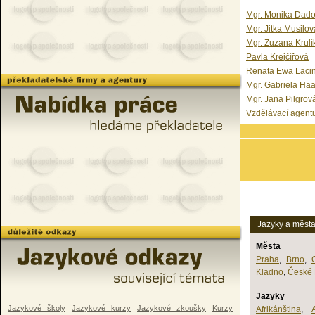
Mgr. Monika Dad
Mgr. Jitka Musilov
Mgr. Zuzana Krulí
Pavla Krejčířová
Renata Ewa Laci
Mgr. Gabriela Ha
Mgr. Jana Pilgrov
Vzdělávací agent
Jazyky a měst
Města
Praha
,
Brno
,
Kladno
,
České 
Jazyky
Jazykové školy
Jazykové kurzy
Jazykové zkoušky
Kurzy
Afrikánština
,